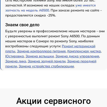
сеть мастерских техники Sony. Мы имеем более 20 тыс.
запчастей. И возможно на наших складах
уже имеется
запчасть на модель A6500
. При заказе ремонта на сайте -
предоставляется скидка -25%.
Знаем свое дело
Будьте уверены в профессионализме наших мастеров - они
с уверенностью выполнят ремонт Sony A6500. По данным
наших мастеров в Самаре по ремонту Sony, наиболее
востребованы следующие услуги:
Ремонт материнской
платы
,
Замена контроллера питания
,
Комплексная чистка
,
Юстировка
,
Замена вспышки
,
Замена диска управления
,
Замена линз
,
Замена задней панели
,
Замена передней
панели
,
Замена устройства стабилизации
.
Акции сервисного