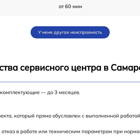
от 60 мин
от 60 мин
У меня другая неисправность
от 60 мин
от 60 мин
ства сервисного центра в Самар
от 60 мин
 комплектующие — до 3 месяцев.
от 60 мин
от 60 мин
екта, который прямо обусловлен с выполненной работой
от 60 мин
 отказ в работе или техническим параметрам при норм