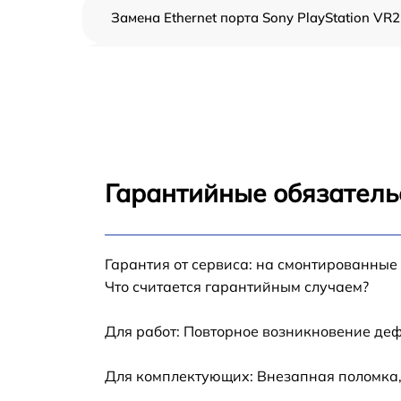
Замена Ethernet порта Sony PlayStation VR2
Замена аудиоразъема Sony PlayStation VR2
Замена кулера Sony PlayStation VR2
Замена процессора Sony PlayStation VR2
Гарантийные обязатель
Ребболинг чипа Sony PlayStation VR2
Замена системы охлаждения Sony
Гарантия от сервиса: на смонтированные
PlayStation VR2
Что считается гарантийным случаем?
Замена термопасты Sony PlayStation VR2
Для работ: Повторное возникновение деф
Замена SSD Sony PlayStation VR2
Для комплектующих: Внезапная поломка,