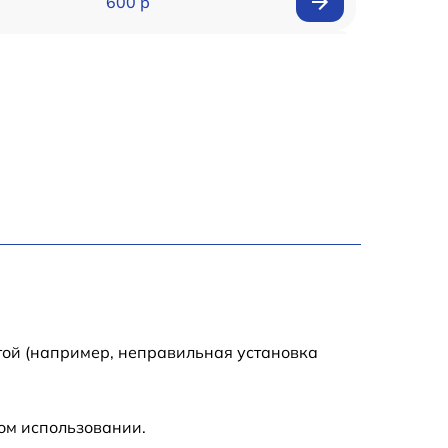
600 р
1900 р
500 р
700 р
1400 р
500 р
400 р
той (например, неправильная установка
900 р
ом использовании.