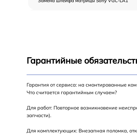
Замена шлейфа матрицы Sony VGC-LA1
Замена термопасты Sony VGC-LA1
Замена системы охлаждения Sony VGC-LA1
Замена кнопки включения Sony VGC-LA1
Гарантийные обязательст
Замена звуковой карты Sony VGC-LA1
Замена HDD (замена жёсткого диска) Sony
Гарантия от сервиса: на смонтированные ко
VGC-LA1
Что считается гарантийным случаем?
Замена Ethernet порта Sony VGC-LA1
Для работ: Повторное возникновение неиспр
запчасти).
Замена лампы подсветки Sony VGC-LA1
Для комплектующих: Внезапная поломка, отк