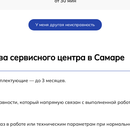
от 30 мин
от 12 мин
У меня другая неисправность
от 60 мин
от 30 мин
ва сервисного центра в Самаре
от 1 мин
мплектующие — до 3 месяцев.
от 60 мин
от 30 мин
авности, который напрямую связан с выполненной рабо
от 1 мин
аз в работе или техническим параметрам при нормальн