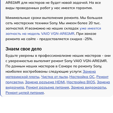
AR61MR для мастеров не будет новой задачей. На все
виды проведенных работ у нас имеется гарантия.
Минимальные сроки выполнения ремонта. Мы большая
сеть мастерских техники Sony. Мы имеем более 20 тыс.
запчастей. И возможно на наших складах
уже имеется
запчасть на модель VAIO VGN-AR61MR
. При заказе
ремонта на сайте - предоставляется скидка -25%.
Знаем свое дело
Будьте уверены в профессионализме наших мастеров - они
с уверенностью выполнят ремонт Sony VAIO VGN-AR61MR.
По данным наших мастеров в Самаре по ремонту Sony,
наиболее востребованы следующие услуги:
Замена
материнской платы
,
Чистка от пыли
,
Настройка ОС
,
Ремонт
подсветки
,
Замена разъема HDMI
,
Настройка BIOS
,
Замена
видеочипа
,
Ремонт разъема питания
,
Замена видеокарты
,
Ремонт цепей питания
.