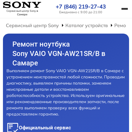
+7 (846) 219-27-43
Сервисный центр Sony
в
Ежедневно с 9:00 до 21:00
Самаре
Сервисный центр Sony
Каталог устройств
Ремонт
Ремонт ноутбука
Sony VAIO VGN-AW21SR/B в
Самаре
Выполняем ремонт Sony VAIO VGN-AW21SR/B в Самаре с
устранением неисправностей любой сложности. Проводим
диагностику, выявляем причины поломки, заменяем
неисправные детали и восстанавливаем
работоспособность устройства. Используем оригинальные
или рекомендованные производителем запчасти, после
ремонта выполняем проверку всех функций и
предоставляем гарантию.
Официальный сервис