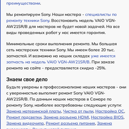
преимуществами
.
Мы ремонтируем Sony. Наши мастера -
специалисты по
ремонту техники Sony
. Восстановить модель VAIO VGN-
AW21SR/B для мастеров не будет новой задачей. На все
виды проведенных работ у нас имеется гарантия.
Минимальные сроки выполнения ремонта. Мы большая
сеть мастерских техники Sony. Мы имеем более 20 тыс.
запчастей. И возможно на наших складах
уже имеется
запчасть на модель VAIO VGN-AW21SR/B
. При заказе
ремонта на сайте - предоставляется скидка -25%.
Знаем свое дело
Будьте уверены в профессионализме наших мастеров - они
с уверенностью выполнят ремонт Sony VAIO VGN-
AW21SR/B. По данным наших мастеров в Самаре по
ремонту Sony, наиболее востребованы следующие услуги:
Замена материнской платы
,
Чистка от пыли
,
Настройка ОС
,
Ремонт подсветки
,
Замена разъема HDMI
,
Настройка BIOS
,
Замена видеочипа
,
Ремонт разъема питания
,
Замена