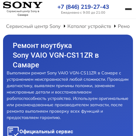
+7 (846) 219-27-43
Сервисный центр Sony
в
Ежедневно с 9:00 до 21:00
Самаре
Сервисный центр Sony
Каталог устройств
Ремонт
Ремонт ноутбука
Sony VAIO VGN-CS11ZR в
Самаре
Выполняем ремонт Sony VAIO VGN-CS11ZR в Самаре с
устранением неисправностей любой сложности. Проводим
диагностику, выявляем причины поломки, заменяем
неисправные детали и восстанавливаем
работоспособность устройства. Используем оригинальные
или рекомендованные производителем запчасти, после
ремонта выполняем проверку всех функций и
предоставляем гарантию.
Официальный сервис