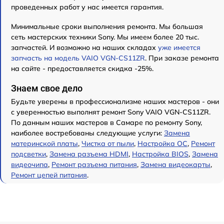
проведенных работ у нас имеется гарантия.
Минимальные сроки выполнения ремонта. Мы большая
сеть мастерских техники Sony. Мы имеем более 20 тыс.
запчастей. И возможно на наших складах
уже имеется
запчасть на модель VAIO VGN-CS11ZR
. При заказе ремонта
на сайте - предоставляется скидка -25%.
Знаем свое дело
Будьте уверены в профессионализме наших мастеров - они
с уверенностью выполнят ремонт Sony VAIO VGN-CS11ZR.
По данным наших мастеров в Самаре по ремонту Sony,
наиболее востребованы следующие услуги:
Замена
материнской платы
,
Чистка от пыли
,
Настройка ОС
,
Ремонт
подсветки
,
Замена разъема HDMI
,
Настройка BIOS
,
Замена
видеочипа
,
Ремонт разъема питания
,
Замена видеокарты
,
Ремонт цепей питания
.