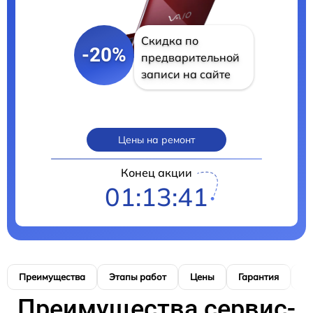
Скидка по
-20%
предварительной
записи на сайте
Цены на ремонт
Конец акции
01:13:40
Преимущества
Этапы работ
Цены
Гарантия
М
Преимущества сервис-