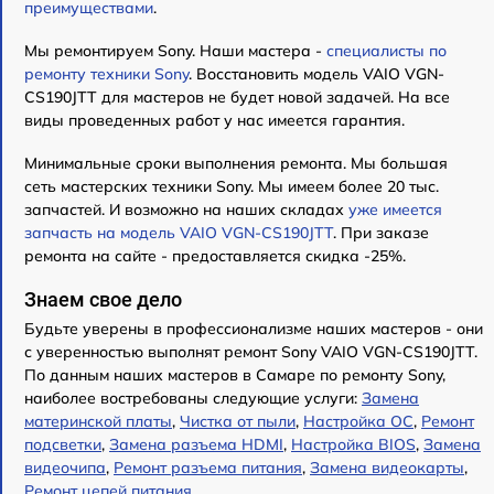
преимуществами
.
Мы ремонтируем Sony. Наши мастера -
специалисты по
ремонту техники Sony
. Восстановить модель VAIO VGN-
CS190JTT для мастеров не будет новой задачей. На все
виды проведенных работ у нас имеется гарантия.
Минимальные сроки выполнения ремонта. Мы большая
сеть мастерских техники Sony. Мы имеем более 20 тыс.
запчастей. И возможно на наших складах
уже имеется
запчасть на модель VAIO VGN-CS190JTT
. При заказе
ремонта на сайте - предоставляется скидка -25%.
Знаем свое дело
Будьте уверены в профессионализме наших мастеров - они
с уверенностью выполнят ремонт Sony VAIO VGN-CS190JTT.
По данным наших мастеров в Самаре по ремонту Sony,
наиболее востребованы следующие услуги:
Замена
материнской платы
,
Чистка от пыли
,
Настройка ОС
,
Ремонт
подсветки
,
Замена разъема HDMI
,
Настройка BIOS
,
Замена
видеочипа
,
Ремонт разъема питания
,
Замена видеокарты
,
Ремонт цепей питания
.