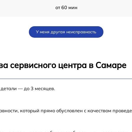
от 60 мин
от 70 мин
У меня другая неисправность
от 80 мин
от 80 мин
ва сервисного центра в Самаре
от 60 мин
 детали — до 3 месяцев.
от 30 мин
от 70 мин
авности, который прямо обусловлен с качеством провед
N-
от 50 мин