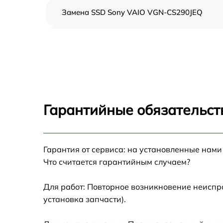
Замена SSD Sony VAIO VGN-CS290JEQ
Восстановление данных Sony VAIO VGN-
CS290JEQ
Замена северного моста Sony VAIO VGN-
CS290JEQ
Замена экрана Sony VAIO VGN-CS290JEQ
Гарантийные обязательст
Замена шлейфа матрицы Sony VAIO VGN-
CS290JEQ
Замена термопасты Sony VAIO VGN-
Гарантия от сервиса: на установленные нами
CS290JEQ
Что считается гарантийным случаем?
Замена системы охлаждения Sony VAIO
VGN-CS290JEQ
Для работ: Повторное возникновение неиспр
установка запчасти).
Замена оперативной памяти Sony VAIO VG
CS290JEQ