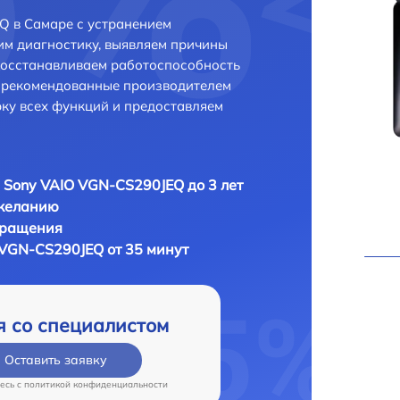
Q в Самаре с устранением
м диагностику, выявляем причины
восстанавливаем работоспособность
и рекомендованные производителем
рку всех функций и предоставляем
 Sony VAIO VGN-CS290JEQ до 3 лет
 желанию
бращения
 VGN-CS290JEQ от 35 минут
я со специалистом
Оставить заявку
есь c
политикой конфиденциальности