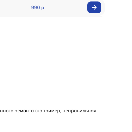
990 р
990 р
2600 р
1145 р
990 р
995 р
1050 р
енного ремонта (например, неправильная
890 р