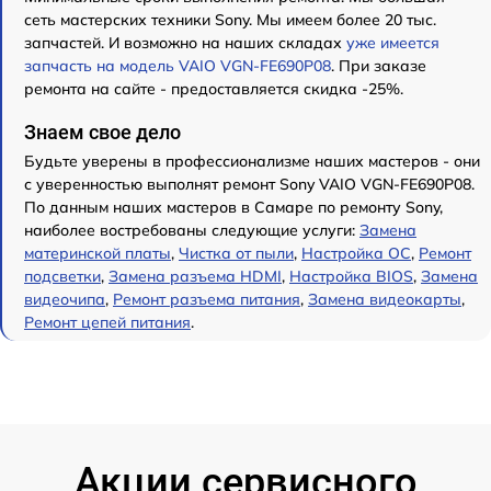
сеть мастерских техники Sony. Мы имеем более 20 тыс.
запчастей. И возможно на наших складах
уже имеется
запчасть на модель VAIO VGN-FE690P08
. При заказе
ремонта на сайте - предоставляется скидка -25%.
Знаем свое дело
Будьте уверены в профессионализме наших мастеров - они
с уверенностью выполнят ремонт Sony VAIO VGN-FE690P08.
По данным наших мастеров в Самаре по ремонту Sony,
наиболее востребованы следующие услуги:
Замена
материнской платы
,
Чистка от пыли
,
Настройка ОС
,
Ремонт
подсветки
,
Замена разъема HDMI
,
Настройка BIOS
,
Замена
видеочипа
,
Ремонт разъема питания
,
Замена видеокарты
,
Ремонт цепей питания
.
Акции сервисного