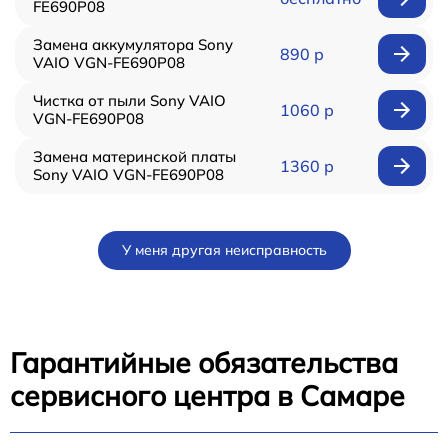
FE690P08
Замена аккумулятора Sony
890 р
VAIO VGN-FE690P08
Чистка от пыли Sony VAIO
1060 р
VGN-FE690P08
Замена материнской платы
1360 р
Sony VAIO VGN-FE690P08
У меня другая неисправность
Гарантийные обязательства
сервисного центра в Самаре