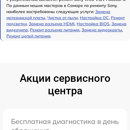
По данным наших мастеров в Самаре по ремонту Sony,
наиболее востребованы следующие услуги:
Замена
материнской платы
,
Чистка от пыли
,
Настройка ОС
,
Ремонт
подсветки
,
Замена разъема HDMI
,
Настройка BIOS
,
Замена
видеочипа
,
Ремонт разъема питания
,
Замена видеокарты
,
Ремонт цепей питания
.
Акции сервисного
центра
Бесплатная диагностика в день