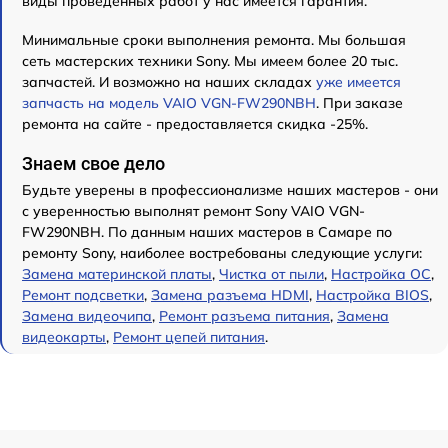
виды проведенных работ у нас имеется гарантия.
Минимальные сроки выполнения ремонта. Мы большая
сеть мастерских техники Sony. Мы имеем более 20 тыс.
запчастей. И возможно на наших складах
уже имеется
запчасть на модель VAIO VGN-FW290NBH
. При заказе
ремонта на сайте - предоставляется скидка -25%.
Знаем свое дело
Будьте уверены в профессионализме наших мастеров - они
с уверенностью выполнят ремонт Sony VAIO VGN-
FW290NBH. По данным наших мастеров в Самаре по
ремонту Sony, наиболее востребованы следующие услуги:
Замена материнской платы
,
Чистка от пыли
,
Настройка ОС
,
Ремонт подсветки
,
Замена разъема HDMI
,
Настройка BIOS
,
Замена видеочипа
,
Ремонт разъема питания
,
Замена
видеокарты
,
Ремонт цепей питания
.