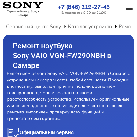
+7 (846) 219-27-43
Сервисный центр Sony
в
Ежедневно с 9:00 до 21:00
Самаре
Сервисный центр Sony
Каталог устройств
Ремонт
Ремонт ноутбука
Sony VAIO VGN-FW290NBH в
Самаре
Выполняем ремонт Sony VAIO VGN-FW290NBH в Самаре с
устранением неисправностей любой сложности. Проводим
диагностику, выявляем причины поломки, заменяем
неисправные детали и восстанавливаем
работоспособность устройства. Используем оригинальные
или рекомендованные производителем запчасти, после
ремонта выполняем проверку всех функций и
предоставляем гарантию.
Официальный сервис