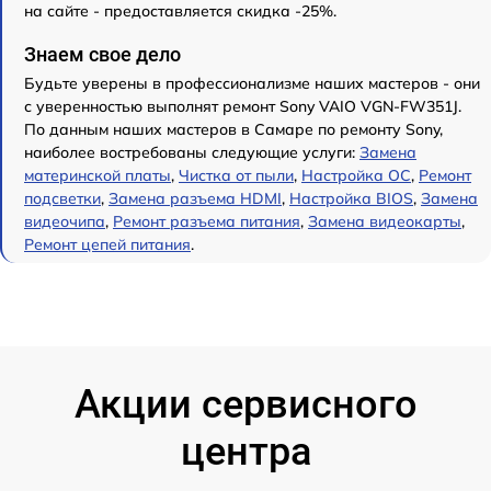
на сайте - предоставляется скидка -25%.
Знаем свое дело
Будьте уверены в профессионализме наших мастеров - они
с уверенностью выполнят ремонт Sony VAIO VGN-FW351J.
По данным наших мастеров в Самаре по ремонту Sony,
наиболее востребованы следующие услуги:
Замена
материнской платы
,
Чистка от пыли
,
Настройка ОС
,
Ремонт
подсветки
,
Замена разъема HDMI
,
Настройка BIOS
,
Замена
видеочипа
,
Ремонт разъема питания
,
Замена видеокарты
,
Ремонт цепей питания
.
Акции сервисного
центра