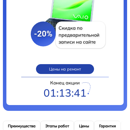
Скидка по
-20%
предварительной
записи на сайте
Цены на ремонт
Конец акции
01:13:40
Преимущества
Этапы работ
Цены
Гарантия
М