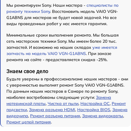
Мы ремонтируем Sony. Наши мастера -
специалисты по
ремонту техники Sony
. Восстановить модель VAIO VGN-
G1ABNS для мастеров не будет новой задачей. На все
виды проведенных работ у нас имеется гарантия.
Минимальные сроки выполнения ремонта. Мы большая
сеть мастерских техники Sony. Мы имеем более 20 тыс.
запчастей. И возможно на наших складах
уже имеется
запчасть на модель VAIO VGN-G1ABNS
. При заказе
ремонта на сайте - предоставляется скидка -25%.
Знаем свое дело
Будьте уверены в профессионализме наших мастеров - они
с уверенностью выполнят ремонт Sony VAIO VGN-G1ABNS.
По данным наших мастеров в Самаре по ремонту Sony,
наиболее востребованы следующие услуги:
Замена
материнской платы
,
Чистка от пыли
,
Настройка ОС
,
Ремонт
подсветки
,
Замена разъема HDMI
,
Настройка BIOS
,
Замена
видеочипа
,
Ремонт разъема питания
,
Замена видеокарты
,
Ремонт цепей питания
.