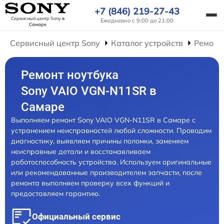
+7 (846) 219-27-43
Сервисный центр Sony
в
Ежедневно с 9:00 до 21:00
Самаре
Сервисный центр Sony
Каталог устройств
Ремонт
Ремонт ноутбука
Sony VAIO VGN-N11SR в
Самаре
Выполняем ремонт Sony VAIO VGN-N11SR в Самаре с
устранением неисправностей любой сложности. Проводим
диагностику, выявляем причины поломки, заменяем
неисправные детали и восстанавливаем
работоспособность устройства. Используем оригинальные
или рекомендованные производителем запчасти, после
ремонта выполняем проверку всех функций и
предоставляем гарантию.
Официальный сервис