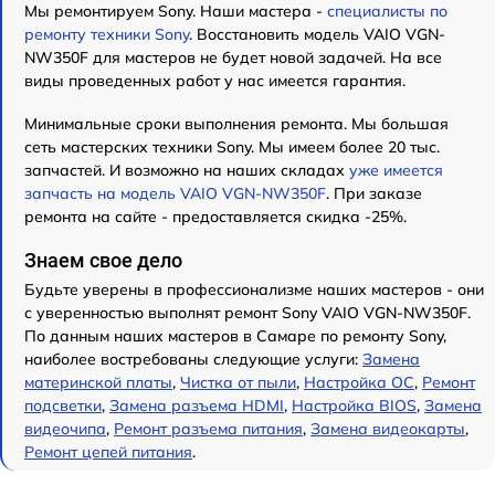
Мы ремонтируем Sony. Наши мастера -
специалисты по
ремонту техники Sony
. Восстановить модель VAIO VGN-
NW350F для мастеров не будет новой задачей. На все
виды проведенных работ у нас имеется гарантия.
Минимальные сроки выполнения ремонта. Мы большая
сеть мастерских техники Sony. Мы имеем более 20 тыс.
запчастей. И возможно на наших складах
уже имеется
запчасть на модель VAIO VGN-NW350F
. При заказе
ремонта на сайте - предоставляется скидка -25%.
Знаем свое дело
Будьте уверены в профессионализме наших мастеров - они
с уверенностью выполнят ремонт Sony VAIO VGN-NW350F.
По данным наших мастеров в Самаре по ремонту Sony,
наиболее востребованы следующие услуги:
Замена
материнской платы
,
Чистка от пыли
,
Настройка ОС
,
Ремонт
подсветки
,
Замена разъема HDMI
,
Настройка BIOS
,
Замена
видеочипа
,
Ремонт разъема питания
,
Замена видеокарты
,
Ремонт цепей питания
.