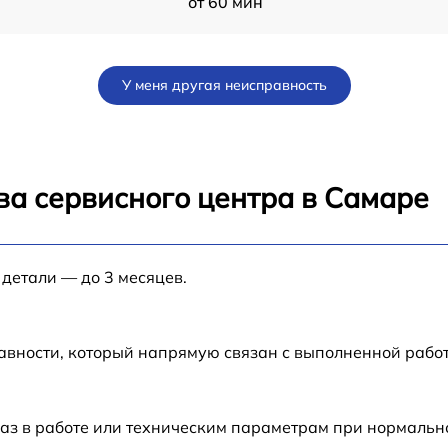
от 60 мин
от 70 мин
У меня другая неисправность
от 80 мин
от 80 мин
ва сервисного центра в Самаре
от 60 мин
 детали — до 3 месяцев.
от 30 мин
от 70 мин
авности, который напрямую связан с выполненной рабо
N-
от 50 мин
аз в работе или техническим параметрам при нормальн