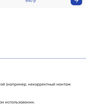
990 р
990 р
2600 р
1145 р
990 р
995 р
1050 р
той (например, некорректный монтаж
890 р
ом использовании.