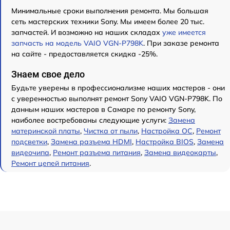
Минимальные сроки выполнения ремонта. Мы большая
сеть мастерских техники Sony. Мы имеем более 20 тыс.
запчастей. И возможно на наших складах
уже имеется
запчасть на модель VAIO VGN-P798K
. При заказе ремонта
на сайте - предоставляется скидка -25%.
Знаем свое дело
Будьте уверены в профессионализме наших мастеров - они
с уверенностью выполнят ремонт Sony VAIO VGN-P798K. По
данным наших мастеров в Самаре по ремонту Sony,
наиболее востребованы следующие услуги:
Замена
материнской платы
,
Чистка от пыли
,
Настройка ОС
,
Ремонт
подсветки
,
Замена разъема HDMI
,
Настройка BIOS
,
Замена
видеочипа
,
Ремонт разъема питания
,
Замена видеокарты
,
Ремонт цепей питания
.