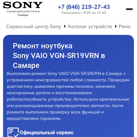
+7 (846) 219-27-43
Сервисный центр Sony
в
Ежедневно с 9:00 до 21:00
Самаре
Сервисный центр Sony
Каталог устройств
Ремонт
Ремонт ноутбука
Sony VAIO VGN-SR19VRN в
Самаре
Выполняем ремонт Sony VAIO VGN-SR19VRN в Самаре с
устранением неисправностей любой сложности. Проводим
диагностику, выявляем причины поломки, заменяем
неисправные детали и восстанавливаем
работоспособность устройства. Используем оригинальные
или рекомендованные производителем запчасти, после
ремонта выполняем проверку всех функций и
предоставляем гарантию.
Официальный сервис