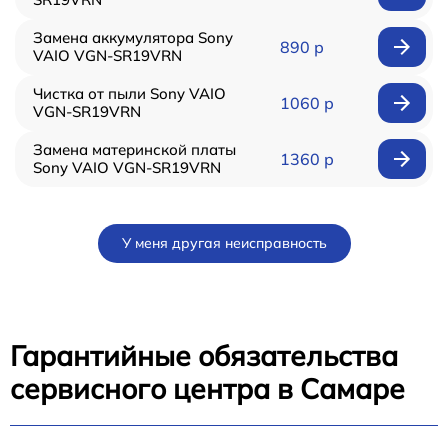
Замена аккумулятора Sony
890 р
VAIO VGN-SR19VRN
Чистка от пыли Sony VAIO
1060 р
VGN-SR19VRN
Замена материнской платы
1360 р
Sony VAIO VGN-SR19VRN
У меня другая неисправность
Гарантийные обязательства
сервисного центра в Самаре