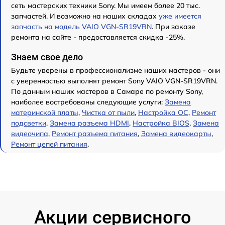
сеть мастерских техники Sony. Мы имеем более 20 тыс.
запчастей. И возможно на наших складах
уже имеется
запчасть на модель VAIO VGN-SR19VRN
. При заказе
ремонта на сайте - предоставляется скидка -25%.
Знаем свое дело
Будьте уверены в профессионализме наших мастеров - они
с уверенностью выполнят ремонт Sony VAIO VGN-SR19VRN.
По данным наших мастеров в Самаре по ремонту Sony,
наиболее востребованы следующие услуги:
Замена
материнской платы
,
Чистка от пыли
,
Настройка ОС
,
Ремонт
подсветки
,
Замена разъема HDMI
,
Настройка BIOS
,
Замена
видеочипа
,
Ремонт разъема питания
,
Замена видеокарты
,
Ремонт цепей питания
.
Акции сервисного