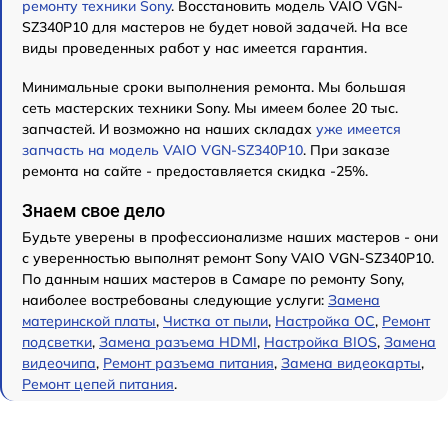
ремонту техники Sony
. Восстановить модель VAIO VGN-
SZ340P10 для мастеров не будет новой задачей. На все
виды проведенных работ у нас имеется гарантия.
Минимальные сроки выполнения ремонта. Мы большая
сеть мастерских техники Sony. Мы имеем более 20 тыс.
запчастей. И возможно на наших складах
уже имеется
запчасть на модель VAIO VGN-SZ340P10
. При заказе
ремонта на сайте - предоставляется скидка -25%.
Знаем свое дело
Будьте уверены в профессионализме наших мастеров - они
с уверенностью выполнят ремонт Sony VAIO VGN-SZ340P10.
По данным наших мастеров в Самаре по ремонту Sony,
наиболее востребованы следующие услуги:
Замена
материнской платы
,
Чистка от пыли
,
Настройка ОС
,
Ремонт
подсветки
,
Замена разъема HDMI
,
Настройка BIOS
,
Замена
видеочипа
,
Ремонт разъема питания
,
Замена видеокарты
,
Ремонт цепей питания
.