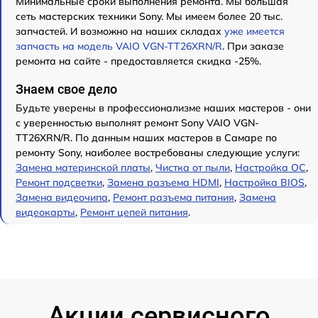
Минимальные сроки выполнения ремонта. Мы большая
сеть мастерских техники Sony. Мы имеем более 20 тыс.
запчастей. И возможно на наших складах
уже имеется
запчасть на модель VAIO VGN-TT26XRN/R
. При заказе
ремонта на сайте - предоставляется скидка -25%.
Знаем свое дело
Будьте уверены в профессионализме наших мастеров - они
с уверенностью выполнят ремонт Sony VAIO VGN-
TT26XRN/R. По данным наших мастеров в Самаре по
ремонту Sony, наиболее востребованы следующие услуги:
Замена материнской платы
,
Чистка от пыли
,
Настройка ОС
,
Ремонт подсветки
,
Замена разъема HDMI
,
Настройка BIOS
,
Замена видеочипа
,
Ремонт разъема питания
,
Замена
видеокарты
,
Ремонт цепей питания
.
Акции сервисного