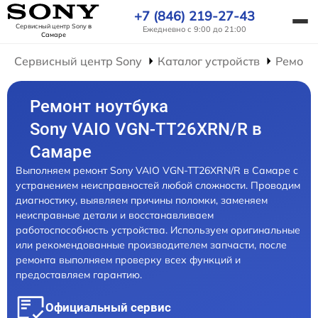
+7 (846) 219-27-43
Сервисный центр Sony
в
Ежедневно с 9:00 до 21:00
Самаре
Сервисный центр Sony
Каталог устройств
Ремонт
Ремонт ноутбука
Sony VAIO VGN-TT26XRN/R в
Самаре
Выполняем ремонт Sony VAIO VGN-TT26XRN/R в Самаре с
устранением неисправностей любой сложности. Проводим
диагностику, выявляем причины поломки, заменяем
неисправные детали и восстанавливаем
работоспособность устройства. Используем оригинальные
или рекомендованные производителем запчасти, после
ремонта выполняем проверку всех функций и
предоставляем гарантию.
Официальный сервис