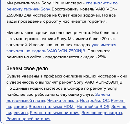
Мы ремонтируем Sony. Наши мастера -
специалисты по
ремонту техники Sony
. Восстановить модель VAIO VGN-
Z590NJB для мастеров не будет новой задачей. На все
виды проведенных работ у нас имеется гарантия.
Минимальные сроки выполнения ремонта. Мы большая
сеть мастерских техники Sony. Мы имеем более 20 тыс.
запчастей. И возможно на наших складах
уже имеется
запчасть на модель VAIO VGN-Z590NJB
. При заказе
ремонта на сайте - предоставляется скидка -25%.
Знаем свое дело
Будьте уверены в профессионализме наших мастеров - они
с уверенностью выполнят ремонт Sony VAIO VGN-Z590NJB.
По данным наших мастеров в Самаре по ремонту Sony,
наиболее востребованы следующие услуги:
Замена
материнской платы
,
Чистка от пыли
,
Настройка ОС
,
Ремонт
подсветки
,
Замена разъема HDMI
,
Настройка BIOS
,
Замена
видеочипа
,
Ремонт разъема питания
,
Замена видеокарты
,
Ремонт цепей питания
.