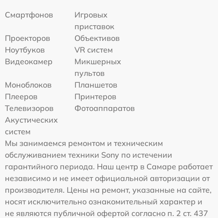
Смартфонов
Игровых
приставок
Проекторов
Объективов
Ноутбуков
VR систем
Видеокамер
Микшерных
пультов
Моноблоков
Планшетов
Плееров
Принтеров
Телевизоров
Фотоаппаратов
Акустических
систем
Мы занимаемся ремонтом и техническим
обслуживанием техники Sony по истечении
гарантийного периода. Наш центр в Самаре работает
независимо и не имеет официальной авторизации от
производителя. Цены на ремонт, указанные на сайте,
носят исключительно ознакомительный характер и
не являются публичной офертой согласно п. 2 ст. 437