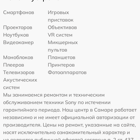
Смартфонов
Игровых
приставок
Проекторов
Объективов
Ноутбуков
VR систем
Видеокамер
Микшерных
пультов
Моноблоков
Планшетов
Плееров
Принтеров
Телевизоров
Фотоаппаратов
Акустических
систем
Мы занимаемся ремонтом и техническим
обслуживанием техники Sony по истечении
гарантийного периода. Наш центр в Самаре работает
независимо и не имеет официальной авторизации от
производителя. Цены на ремонт, указанные на сайте,
носят исключительно ознакомительный характер и
не являются публичной офертой согласно п. 2 ст. 437