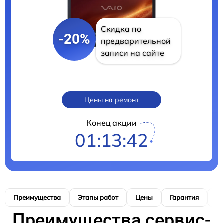
Скидка по
-20%
предварительной
записи на сайте
Цены на ремонт
Конец акции
01:13:41
Преимущества
Этапы работ
Цены
Гарантия
М
Преимущества сервис-