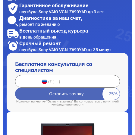
Гарантийное обслуживание
ноутбука Sony VAIO VGN-Z690YAD до 3 лет
Диагностика за наш счет,
ремонт по желанию
Бесплатный выезд курьера
в день обращения
Срочный ремонт
ноутбука Sony VAIO VGN-Z690YAD от 35 минут
Бесплатная консультация со
специалистом
Оставить заявку
Нажимая на кнопку "Оставить заявку" Вы соглашаетесь c
политикой
конфиденциальности