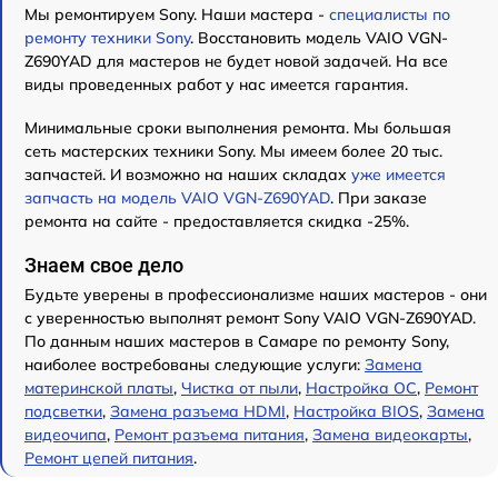
Мы ремонтируем Sony. Наши мастера -
специалисты по
ремонту техники Sony
. Восстановить модель VAIO VGN-
Z690YAD для мастеров не будет новой задачей. На все
виды проведенных работ у нас имеется гарантия.
Минимальные сроки выполнения ремонта. Мы большая
сеть мастерских техники Sony. Мы имеем более 20 тыс.
запчастей. И возможно на наших складах
уже имеется
запчасть на модель VAIO VGN-Z690YAD
. При заказе
ремонта на сайте - предоставляется скидка -25%.
Знаем свое дело
Будьте уверены в профессионализме наших мастеров - они
с уверенностью выполнят ремонт Sony VAIO VGN-Z690YAD.
По данным наших мастеров в Самаре по ремонту Sony,
наиболее востребованы следующие услуги:
Замена
материнской платы
,
Чистка от пыли
,
Настройка ОС
,
Ремонт
подсветки
,
Замена разъема HDMI
,
Настройка BIOS
,
Замена
видеочипа
,
Ремонт разъема питания
,
Замена видеокарты
,
Ремонт цепей питания
.