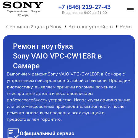
+7 (846) 219-27-43
Сервисный центр Sony
в
Ежедневно с 9:00 до 21:00
Самаре
Сервисный центр Sony
Каталог устройств
Ремонт
Ремонт ноутбука
Sony VAIO VPC-CW1E8R в
Самаре
Выполняем ремонт Sony VAIO VPC-CW1E8R в Самаре с
устранением неисправностей любой сложности. Проводим
диагностику, выявляем причины поломки, заменяем
неисправные детали и восстанавливаем
работоспособность устройства. Используем оригинальные
или рекомендованные производителем запчасти, после
ремонта выполняем проверку всех функций и
предоставляем гарантию.
Официальный сервис