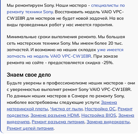
Мы ремонтируем Sony. Наши мастера -
специалисты по
ремонту техники Sony
. Восстановить модель VAIO VPC-
CW1E8R для мастеров не будет новой задачей. На все
виды проведенных работ у нас имеется гарантия.
Минимальные сроки выполнения ремонта. Мы большая
сеть мастерских техники Sony. Мы имеем более 20 тыс.
запчастей. И возможно на наших складах
уже имеется
запчасть на модель VAIO VPC-CW1E8R
. При заказе
ремонта на сайте - предоставляется скидка -25%.
Знаем свое дело
Будьте уверены в профессионализме наших мастеров - они
с уверенностью выполнят ремонт Sony VAIO VPC-CW1E8R.
По данным наших мастеров в Самаре по ремонту Sony,
наиболее востребованы следующие услуги:
Замена
материнской платы
,
Чистка от пыли
,
Настройка ОС
,
Ремонт
подсветки
,
Замена разъема HDMI
,
Настройка BIOS
,
Замена
видеочипа
,
Ремонт разъема питания
,
Замена видеокарты
,
Ремонт цепей питания
.