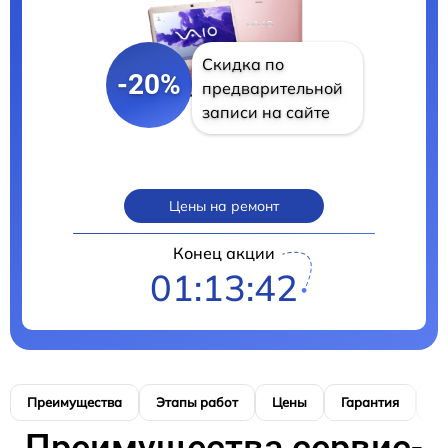
Скидка по
-20%
предварительной
записи на сайте
Цены на ремонт
Конец акции
01:13:39
Преимущества
Этапы работ
Цены
Гарантия
М
Преимущества сервис-