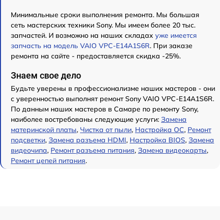
Минимальные сроки выполнения ремонта. Мы большая
сеть мастерских техники Sony. Мы имеем более 20 тыс.
запчастей. И возможно на наших складах
уже имеется
запчасть на модель VAIO VPC-E14A1S6R
. При заказе
ремонта на сайте - предоставляется скидка -25%.
Знаем свое дело
Будьте уверены в профессионализме наших мастеров - они
с уверенностью выполнят ремонт Sony VAIO VPC-E14A1S6R.
По данным наших мастеров в Самаре по ремонту Sony,
наиболее востребованы следующие услуги:
Замена
материнской платы
,
Чистка от пыли
,
Настройка ОС
,
Ремонт
подсветки
,
Замена разъема HDMI
,
Настройка BIOS
,
Замена
видеочипа
,
Ремонт разъема питания
,
Замена видеокарты
,
Ремонт цепей питания
.