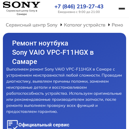
+7 (846) 219-27-43
Сервисный центр Sony
в
Ежедневно с 9:00 до 21:00
Самаре
Сервисный центр Sony
Каталог устройств
Ремонт
Ремонт ноутбука
Sony VAIO VPC-F11HGX в
Самаре
Выполняем ремонт Sony VAIO VPC-F11HGX в Самаре с
устранением неисправностей любой сложности. Проводим
диагностику, выявляем причины поломки, заменяем
неисправные детали и восстанавливаем
работоспособность устройства. Используем оригинальные
или рекомендованные производителем запчасти, после
ремонта выполняем проверку всех функций и
предоставляем гарантию.
Официальный сервис