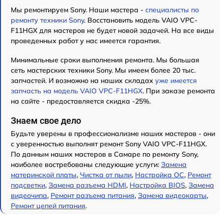
Мы ремонтируем Sony. Наши мастера -
специалисты по
ремонту техники Sony
. Восстановить модель VAIO VPC-
F11HGX для мастеров не будет новой задачей. На все виды
проведенных работ у нас имеется гарантия.
Минимальные сроки выполнения ремонта. Мы большая
сеть мастерских техники Sony. Мы имеем более 20 тыс.
запчастей. И возможно на наших складах
уже имеется
запчасть на модель VAIO VPC-F11HGX
. При заказе ремонта
на сайте - предоставляется скидка -25%.
Знаем свое дело
Будьте уверены в профессионализме наших мастеров - они
с уверенностью выполнят ремонт Sony VAIO VPC-F11HGX.
По данным наших мастеров в Самаре по ремонту Sony,
наиболее востребованы следующие услуги:
Замена
материнской платы
,
Чистка от пыли
,
Настройка ОС
,
Ремонт
подсветки
,
Замена разъема HDMI
,
Настройка BIOS
,
Замена
видеочипа
,
Ремонт разъема питания
,
Замена видеокарты
,
Ремонт цепей питания
.