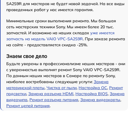
SA2S9R для мастеров не будет новой задачей. На все виды
проведенных работ у нас имеется гарантия.
Минимальные сроки выполнения ремонта. Мы большая
сеть мастерских техники Sony. Мы имеем более 20 тыс.
запчастей. И возможно на наших складах
уже имеется
запчасть на модель VAIO VPC-SA2S9R
. При заказе ремонта
на сайте - предоставляется скидка -25%.
Знаем свое дело
Будьте уверены в профессионализме наших мастеров - они
с уверенностью выполнят ремонт Sony VAIO VPC-SA2S9R.
По данным наших мастеров в Самаре по ремонту Sony,
наиболее востребованы следующие услуги:
Замена
материнской платы
,
Чистка от пыли
,
Настройка ОС
,
Ремонт
подсветки
,
Замена разъема HDMI
,
Настройка BIOS
,
Замена
видеочипа
,
Ремонт разъема питания
,
Замена видеокарты
,
Ремонт цепей питания
.