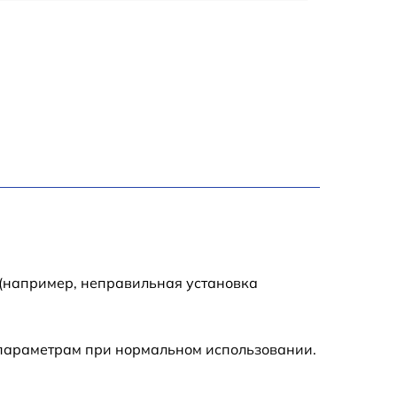
990 р
2600 р
1145 р
990 р
995 р
1050 р
 (например, неправильная установка
890 р
 параметрам при нормальном использовании.
1050 р