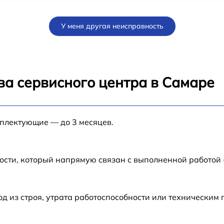
от 70 мин
У меня другая неисправность
от 80 мин
от 80 мин
ва сервисного центра в Самаре
от 60 мин
мплектующие — до 3 месяцев.
от 30 мин
от 70 мин
ости, который напрямую связан с выполненной работой
-
от 50 мин
 из строя, утрата работоспособности или техническим
от 60 мин