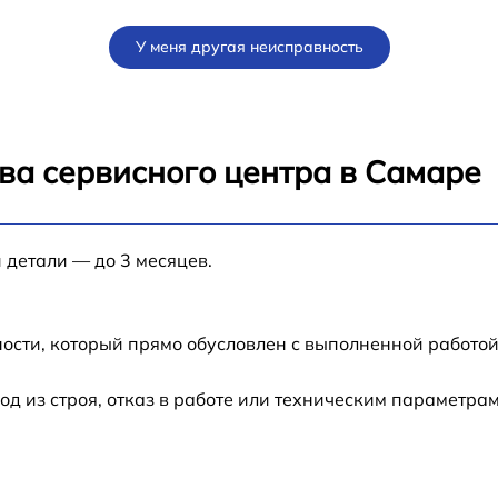
от 70 мин
У меня другая неисправность
от 80 мин
от 80 мин
ва сервисного центра в Самаре
от 60 мин
 детали — до 3 месяцев.
от 30 мин
от 70 мин
ости, который прямо обусловлен с выполненной работой
-
от 50 мин
 из строя, отказ в работе или техническим параметра
от 60 мин