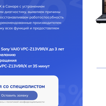
 в Самаре с устранением
м диагностику, выявляем причины
восстанавливаем работоспособность
и рекомендованные производителем
рку всех функций и предоставляем
 Sony VAIO VPC-Z13V9R/X до 3 лет
 желанию
бращения
 VPC-Z13V9R/X от 35 минут
я со специалистом
Оставить заявку
есь c
политикой конфиденциальности