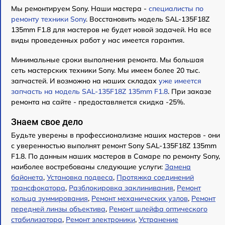
Мы ремонтируем Sony. Наши мастера -
специалисты по
ремонту техники Sony
. Восстановить модель SAL-135F18Z
135mm F1.8 для мастеров не будет новой задачей. На все
виды проведенных работ у нас имеется гарантия.
Минимальные сроки выполнения ремонта. Мы большая
сеть мастерских техники Sony. Мы имеем более 20 тыс.
запчастей. И возможно на наших складах
уже имеется
запчасть на модель SAL-135F18Z 135mm F1.8
. При заказе
ремонта на сайте - предоставляется скидка -25%.
Знаем свое дело
Будьте уверены в профессионализме наших мастеров - они
с уверенностью выполнят ремонт Sony SAL-135F18Z 135mm
F1.8. По данным наших мастеров в Самаре по ремонту Sony,
наиболее востребованы следующие услуги:
Замена
байонета
,
Установка подвеса
,
Протяжка соединений
трансфокатора
,
Разблокировка заклинивания
,
Ремонт
кольца зуммирования
,
Ремонт механических узлов
,
Ремонт
передней линзы объектива
,
Ремонт шлейфа оптического
стабилизатора
,
Ремонт электроники
,
Устранение