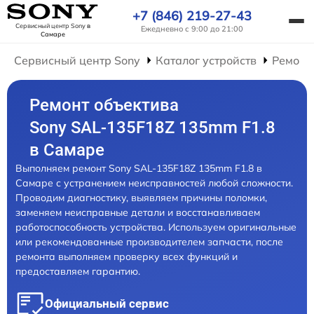
+7 (846) 219-27-43
Сервисный центр Sony
в
Ежедневно с 9:00 до 21:00
Самаре
Сервисный центр Sony
Каталог устройств
Ремонт
Ремонт объектива
Sony SAL-135F18Z 135mm F1.8
в Самаре
Выполняем ремонт Sony SAL-135F18Z 135mm F1.8 в
Самаре с устранением неисправностей любой сложности.
Проводим диагностику, выявляем причины поломки,
заменяем неисправные детали и восстанавливаем
работоспособность устройства. Используем оригинальные
или рекомендованные производителем запчасти, после
ремонта выполняем проверку всех функций и
предоставляем гарантию.
Официальный сервис