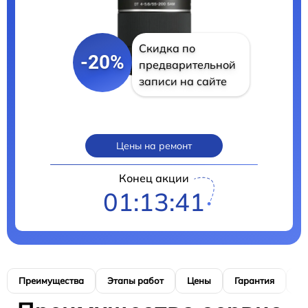
Скидка по
-20%
предварительной
записи на сайте
Цены на ремонт
Конец акции
01:13:40
Преимущества
Этапы работ
Цены
Гарантия
М