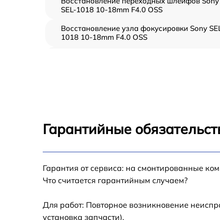
Восстановление переходных шлейфов Sony
SEL-1018 10-18mm F4.0 OSS
Восстановление узла фокусировки Sony SE
1018 10-18mm F4.0 OSS
Ремонт диафрагмы Sony SEL-1018 10-18mm
F4.0 OSS
Восстановление после попадания влаги
Sony SEL-1018 10-18mm F4.0 OSS
Чистка от пыли Sony SEL-1018 10-18mm F4.
OSS
Гарантийные обязательст
Юстировка Sony SEL-1018 10-18mm F4.0 O
Обновление ПО Sony SEL-1018 10-18mm F4
Гарантия от сервиса: на смонтированные ко
OSS
Что считается гарантийным случаем?
Замена корпуса Sony SEL-1018 10-18mm
F4.0 OSS
Для работ: Повторное возникновение неиспр
установка запчасти).