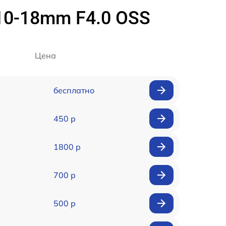
10-18mm F4.0 OSS
Цена
бесплатно
450 р
1800 р
700 р
500 р