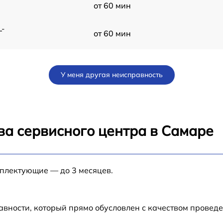
от 60 мин
L-
от 60 мин
от 60 мин
У меня другая неисправность
от 60 мин
0
от 60 мин
ва сервисного центра в Самаре
SS
от 60 мин
.0
мплектующие — до 3 месяцев.
от 60 мин
от 60 мин
авности, который прямо обусловлен с качеством провед