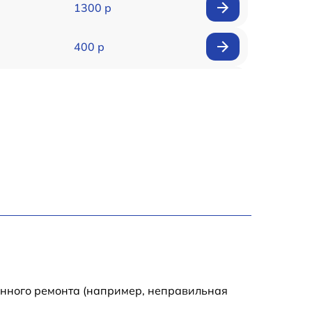
1300 р
400 р
800 р
1500 р
1300 р
400 р
750 р
400 р
енного ремонта (например, неправильная