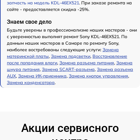
запчасть на модель KDL-46EX521
. При заказе ремонта на
сайте - предоставляется скидка -25%.
Знаем свое дело
Будьте уверены в профессионализме наших мастеров - они
с уверенностью выполнят ремонт Sony KDL-46EX521. По
данным наших мастеров в Самаре по ремонту Sony,
наиболее востребованы следующие услуги:
Замена
материнской платы
,
Замена подсветки
,
Восстановление
после попадания влаги
,
Замена разъема питания
,
Замена
шнура питания
,
Замена SCART-разъема
,
Замена разъема
AUX
,
Замена ИК-приемника
,
Замена кнопок управления
,
Замена конденсатора
.
Акции сервисного