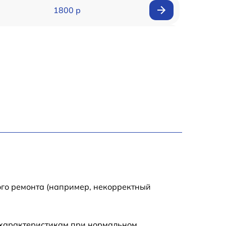
1800 р
1500 р
1600 р
800 р
1450 р
1400 р
1800 р
ого ремонта (например, некорректный
 характеристикам при нормальном