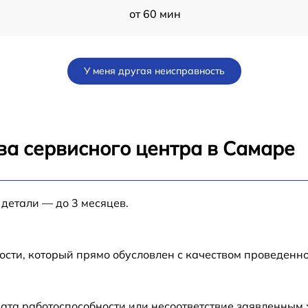
от 60 мин
от 60 мин
У меня другая неисправность
C
от 60 мин
от 60 мин
ва сервисного центра в Самаре
от 60 мин
 детали — до 3 месяцев.
от 60 мин
от 60 мин
ости, который прямо обусловлен с качеством проведенн
ата работоспособности или несоответствие заявленным