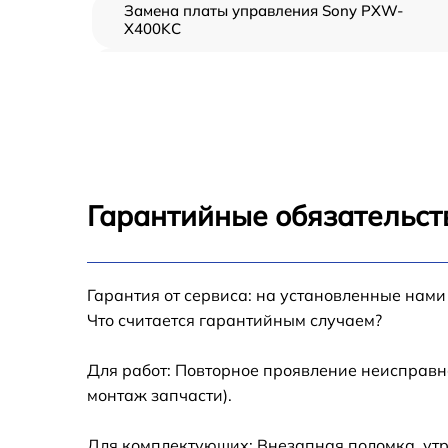
Замена платы управления Sony PXW-
X400KC
Замена контроллера питания Sony PXW-
X400KC
Замена дисплея (экрана) Sony PXW-X400K
Замена аккумулятора Sony PXW-X400KC
Гарантийные обязательст
Замена микрофона Sony PXW-X400KC
Замена кнопки включения Sony PXW-
Гарантия от сервиса: на установленные нами
X400KC
Что считается гарантийным случаем?
Замена шлейфа фокусировки Sony PXW-
X400KC
Для работ: Повторное проявление неисправн
монтаж запчасти).
Для комплектующих: Внезапная поломка, утр